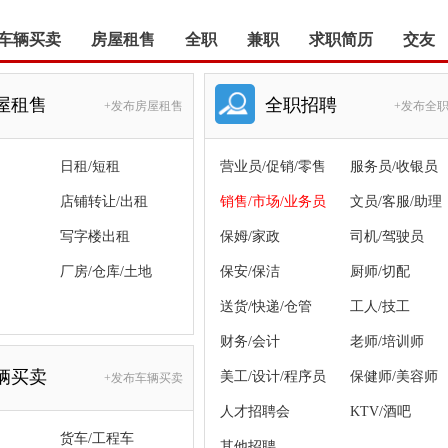
车辆买卖
房屋租售
全职
兼职
求职简历
交友
屋租售
全职招聘
+发布房屋租售
+发布全
日租/短租
营业员/促销/零售
服务员/收银员
店铺转让/出租
销售/市场/业务员
文员/客服/助理
写字楼出租
保姆/家政
司机/驾驶员
厂房/仓库/土地
保安/保洁
厨师/切配
送货/快递/仓管
工人/技工
财务/会计
老师/培训师
辆买卖
美工/设计/程序员
保健师/美容师
+发布车辆买卖
人才招聘会
KTV/酒吧
货车/工程车
其他招聘