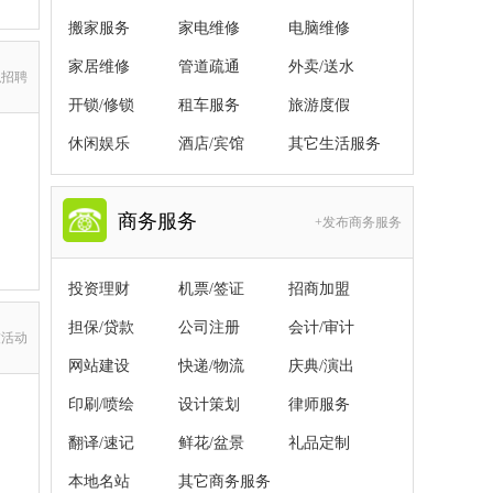
搬家服务
家电维修
电脑维修
家居维修
管道疏通
外卖/送水
职招聘
开锁/修锁
租车服务
旅游度假
休闲娱乐
酒店/宾馆
其它生活服务
商务服务
+发布商务服务
投资理财
机票/签证
招商加盟
担保/贷款
公司注册
会计/审计
友活动
网站建设
快递/物流
庆典/演出
印刷/喷绘
设计策划
律师服务
翻译/速记
鲜花/盆景
礼品定制
本地名站
其它商务服务