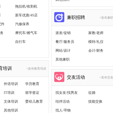
车
拖拉机/收割机
车
新车优惠/4S店
兼职招聘
+发布兼
配件
汽修保养
务
摩托车/燃气车
派发/促销
家教/老师
自行车
餐厅/服务员
模特/礼仪
网站/设计
会计/财务
其他兼职
育培训
+发布教育培训
交友活动
+发布交
外语培训
学历教育
IT培训
留学签证
找女友/找男友
征婚
文体培训
婴幼儿教育
结伴活动
技能交换
其他培训
找人/寻物