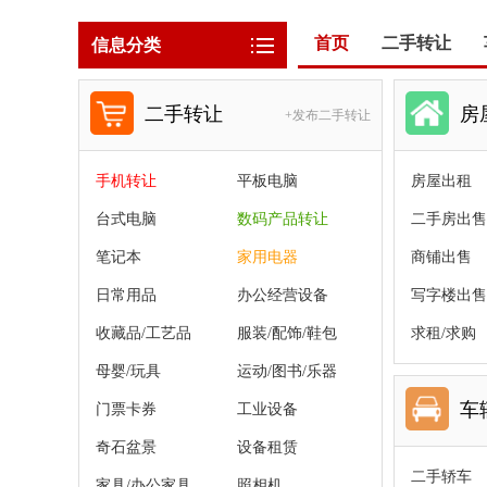
首页
二手转让
信息分类
二手转让
房
+发布二手转让
手机转让
平板电脑
房屋出租
台式电脑
数码产品转让
二手房出售
笔记本
家用电器
商铺出售
日常用品
办公经营设备
写字楼出售
收藏品/工艺品
服装/配饰/鞋包
求租/求购
母婴/玩具
运动/图书/乐器
车
门票卡券
工业设备
奇石盆景
设备租赁
二手轿车
家具/办公家具
照相机