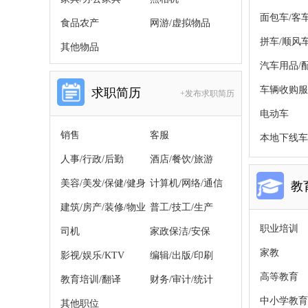
面包车/客
食品农产
网游/虚拟物品
拼车/顺风
其他物品
汽车用品/
车辆收购服
求职简历
+发布求职简历
电动车
销售
客服
本地下线车
人事/行政/后勤
酒店/餐饮/旅游
美容/美发/保健/健身
计算机/网络/通信
教
建筑/房产/装修/物业
普工/技工/生产
职业培训
司机
家政保洁/安保
家教
影视/娱乐/KTV
编辑/出版/印刷
高等教育
教育培训/翻译
财务/审计/统计
中小学教育
其他职位